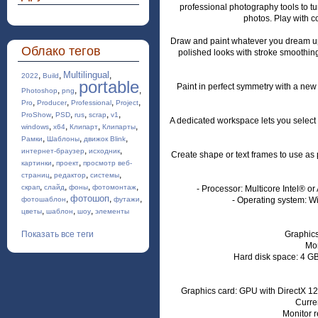
professional photography tools to tu
photos. Play with co
Draw and paint whatever you dream up wi
Облако тегов
polished looks with stroke smoothing
Multilingual
,
,
,
2022
Build
portable
Paint in perfect symmetry with a new 
,
,
,
Photoshop
png
,
,
,
,
Pro
Producer
Professional
Project
,
,
,
,
,
ProShow
PSD
rus
scrap
v1
A dedicated workspace lets you select t
,
,
,
,
windows
x64
Клипарт
Клипарты
,
,
,
Рамки
Шаблоны
движок Blink
,
,
интернет-браузер
исходник
Create shape or text frames to use as 
,
,
картинки
проект
просмотр веб-
,
,
,
страниц
редактор
системы
,
,
,
,
скрап
слайд
фоны
фотомонтаж
- Processor: Multicore Intel® or
фотошоп
,
,
,
фотошаблон
футажи
- Operating system: W
,
,
,
цветы
шаблон
шоу
элементы
Показать все теги
Graphics
Mon
Hard disk space: 4 GB 
Graphics card: GPU with DirectX 12
Curre
Monitor r