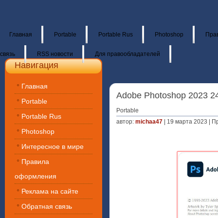
Главная
Portable
Portable Rus
Photoshop
Пра
связь
RSS новости
Для правообладателей
Навигация
Главная
Adobe Photoshop 2023 24.
Portable
Portable
Portable Rus
автор:
michaa47
| 19 марта 2023 | П
Photoshop
Интересное в мире
Правила
оформления
Реклама на сайте
Обратная связь