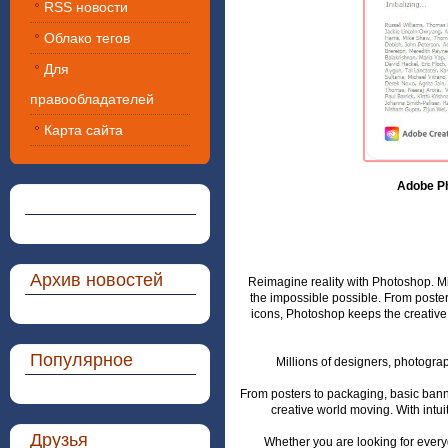
RSS новости
Облако тегов
Для
правообладателей
Карта сайта
Adobe Ph
Архив новостей
Reimagine reality with Photoshop. Mi
the impossible possible. From poster
icons, Photoshop keeps the creative
Популярное
Millions of designers, photogra
From posters to packaging, basic bann
creative world moving. With int
Друзья
Whether you are looking for everyd