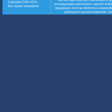
как свободно распространяемые и пр
Copyright 2009-2013
последующим удалением с вашего компь
Все права защищены
продукции. Если вы являетесь правообл
свободного распространения, со