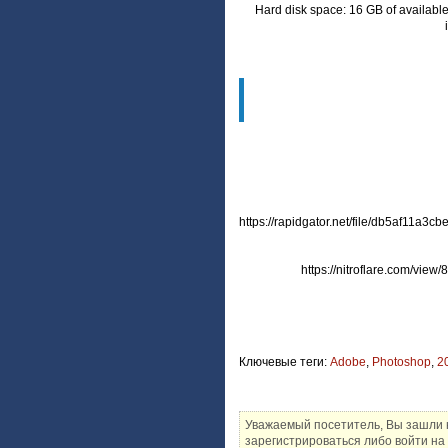
Hard disk space: 16 GB of available 
https://rapidgator.net/file/db5af11
https://nitroflare.com/v
Ключевые теги:
Adobe
,
Photoshop
,
2
Уважаемый посетитель, Вы зашли 
зарегистрироваться либо войти на