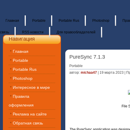
Главная
Portable
Portable Rus
Photoshop
Пра
связь
RSS новости
Для правообладателей
Навигация
Главная
PureSync 7.1.3
Portable
Portable
Portable Rus
автор:
michaa47
| 19 марта 2023 | П
Photoshop
Интересное в мире
Правила
оформления
File 
Реклама на сайте
Обратная связь
The PureSync application was designed