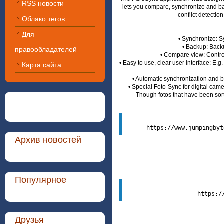
RSS новости
lets you compare, synchronize and back
conflict detectio
Облако тегов
Для
• Synchronize: S
• Backup: Backu
правообладателей
• Compare view: Control
• Easy to use, clear user interface: E.g
Карта сайта
• Automatic synchronization and 
• Special Foto-Sync for digital cam
Though fotos that have been sorte
Архив новостей
Популярное
Друзья