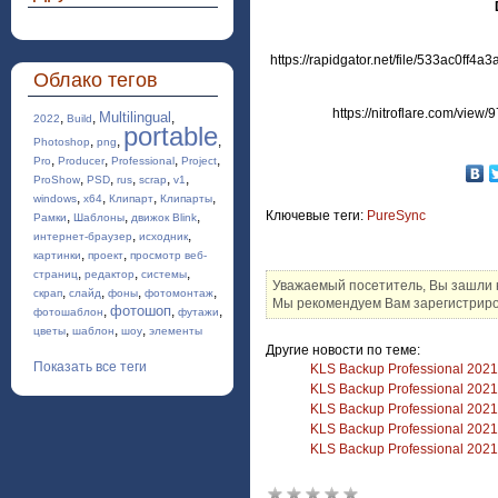
https://rapidgator.net/file/533ac0ff4
Облако тегов
https://nitroflare.com/vie
Multilingual
,
,
,
2022
Build
portable
,
,
,
Photoshop
png
,
,
,
,
Pro
Producer
Professional
Project
,
,
,
,
,
ProShow
PSD
rus
scrap
v1
,
,
,
,
windows
x64
Клипарт
Клипарты
Ключевые теги:
PureSync
,
,
,
Рамки
Шаблоны
движок Blink
,
,
интернет-браузер
исходник
,
,
картинки
проект
просмотр веб-
,
,
,
страниц
редактор
системы
Уважаемый посетитель, Вы зашли н
,
,
,
,
скрап
слайд
фоны
фотомонтаж
Мы рекомендуем Вам зарегистриров
фотошоп
,
,
,
фотошаблон
футажи
,
,
,
цветы
шаблон
шоу
элементы
Другие новости по теме:
Показать все теги
KLS Backup Professional 2021 
KLS Backup Professional 2021 
KLS Backup Professional 2021 
KLS Backup Professional 2021 
KLS Backup Professional 2021 