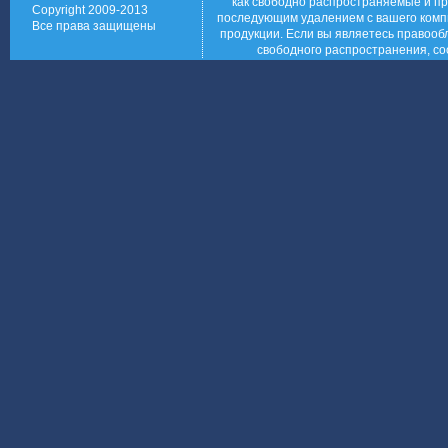
как свободно распространяемые и пр
Copyright 2009-2013
последующим удалением с вашего компь
Все права защищены
продукции. Если вы являетесь правообл
свободного распространения, со