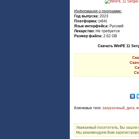
Информация о программе:
Год выпуска:
2023
Платформа:
(x64)
Язык интерфейса:
Русский
Лекарство:
Не требуется
Размер файла:
2.62 GB
Скачать WinPE 11 Serg
Ска
Скача
Ск
Ск
Ключевые теги:
загрузочный
,
диск
,
w
Уважаемый посетитель, Вы зашли н
Мы рекомендуем Вам зарегистриров