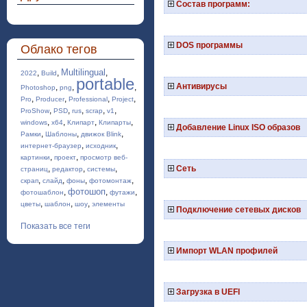
Состав программ:
DOS программы
Облако тегов
Multilingual
,
,
,
2022
Build
portable
Антивирусы
,
,
,
Photoshop
png
,
,
,
,
Pro
Producer
Professional
Project
,
,
,
,
,
ProShow
PSD
rus
scrap
v1
,
,
,
,
windows
x64
Клипарт
Клипарты
Добавление Linux ISO образов
,
,
,
Рамки
Шаблоны
движок Blink
,
,
интернет-браузер
исходник
,
,
картинки
проект
просмотр веб-
,
,
,
Сеть
страниц
редактор
системы
,
,
,
,
скрап
слайд
фоны
фотомонтаж
фотошоп
,
,
,
фотошаблон
футажи
,
,
,
цветы
шаблон
шоу
элементы
Подключение сетевых дисков
Показать все теги
Импорт WLAN профилей
Загрузка в UEFI