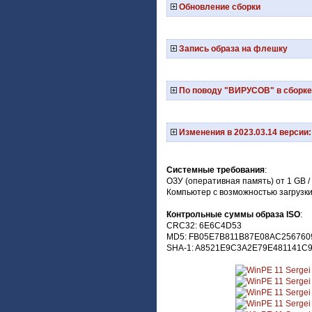
Обновление сборки
Запись образа на флешку
По поводу "ВИРУСОВ" в сборке
Изменения в 2023.03.14 версии:
Системные требования
:
ОЗУ (оперативная память) от 1 GB /
Компьютер с возможностью загрузки
Контрольные суммы образа ISO
:
CRC32: 6E6C4D53
MD5: FB05E7B811B87E08AC256760
SHA-1: A8521E9C3A2E79E481141