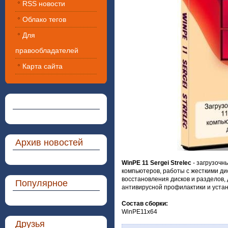
RSS новости
Облако тегов
Для
правообладателей
Карта сайта
Архив новостей
WinPE 11 Sergei Strelec
- загрузочн
компьютеров, работы с жесткими ди
восстановления дисков и разделов,
Популярное
антивирусной профилактики и уста
Состав сборки:
WinPE11x64
Друзья