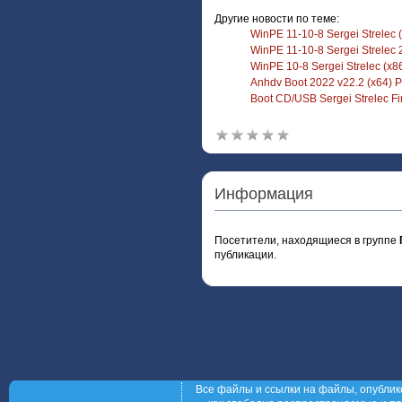
Другие новости по теме:
WinPE 11-10-8 Sergei Strelec 
WinPE 11-10-8 Sergei Strelec 
WinPE 10-8 Sergei Strelec (x8
Anhdv Boot 2022 v22.2 (x64) 
Boot CD/USB Sergei Strelec Fi
Информация
Посетители, находящиеся в группе
публикации.
Все файлы и ссылки на файлы, опублик