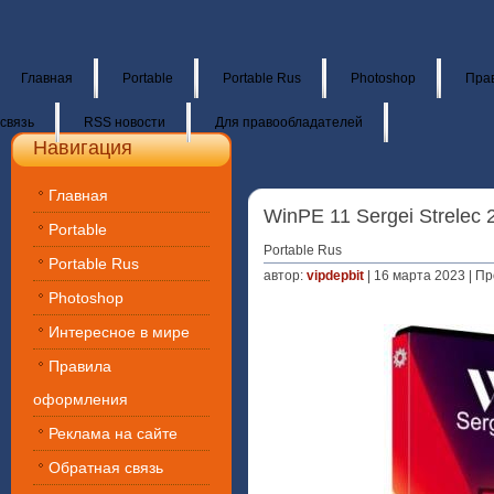
Главная
Portable
Portable Rus
Photoshop
Пра
связь
RSS новости
Для правообладателей
Навигация
Главная
WinPE 11 Sergei Strelec
Portable
Portable Rus
Portable Rus
автор:
vipdepbit
| 16 марта 2023 | П
Photoshop
Интересное в мире
Правила
оформления
Реклама на сайте
Обратная связь