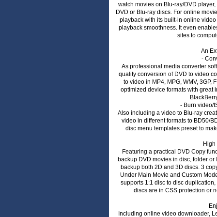
watch movies on Blu-ray/DVD player, 
DVD or Blu-ray discs. For online movi
playback with its built-in online vid
playback smoothness. It even enable
sites to comput
An Ex
- Con
As professional media converter sof
quality conversion of DVD to video c
to video in MP4, MPG, WMV, 3GP, FL
optimized device formats with great
BlackBerr
- Burn video/
Also including a video to Blu-ray cre
video in different formats to BD50/B
disc menu templates preset to make 
High 
Featuring a practical DVD Copy fun
backup DVD movies in disc, folder or I
backup both 2D and 3D discs. 3 cop
Under Main Movie and Custom Mode, su
supports 1:1 disc to disc duplicatio
discs are in CSS protection or n
Enj
Including online video downloader, 