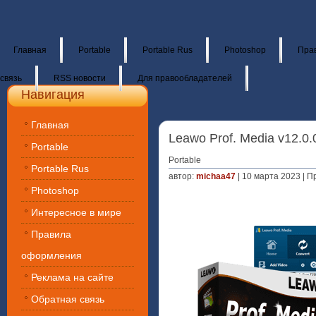
Главная
Portable
Portable Rus
Photoshop
Пра
связь
RSS новости
Для правообладателей
Навигация
Главная
Leawo Prof. Media v12.0.0
Portable
Portable
Portable Rus
автор:
michaa47
| 10 марта 2023 | П
Photoshop
Интересное в мире
Правила
оформления
Реклама на сайте
Обратная связь