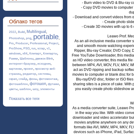
- Burn video to DVD & Blu-ray c
- Copy DVD movies to computer or
dup
- Download and convert videos from o
Облако тегов
- Create photo sli
- Create 3D movies with up to 6 d
Multilingual
,
,
,
2022
Build
portable
Leawo Prof. Med
,
,
,
Photoshop
png
As an all-inclusive media converter 
,
,
,
,
Pro
Producer
Professional
Project
and smooth movie watching experie
,
,
,
,
,
ProShow
PSD
rus
scrap
v1
Ripper, Blu-ray Creator, DVD Copy,
,
,
,
,
windows
x64
Клипарт
Клипарты
Free YouTube Downloader, this media co
,
,
,
Рамки
Шаблоны
движок Blink
as HD video converter, this media fi
,
,
интернет-браузер
исходник
between MP4, AVI, MOV, FLV, MKV, WMV
,
,
картинки
проект
просмотр веб-
act as DVD ripping and backup softwa
,
,
,
страниц
редактор
системы
movies to computer or blank disc for b
,
,
,
,
скрап
слайд
фоны
фотомонтаж
Blu-ray/DVD disc, folder or ISO fil
фотошоп
,
,
,
sharing sites is a piece of cake. Wit
фотошаблон
футажи
,
,
,
you easily create photo slideshow a
цветы
шаблон
шоу
элементы
Показать все теги
Wa
As a media converter suite, Leawo Pr
in the way you like. With video conv
downloader and video accelerator built 
movies anytime anywhere on any devi
formats like AVI, WMV, MP4, MKV, FLV
devices such as iPhone, iPad, Surfac