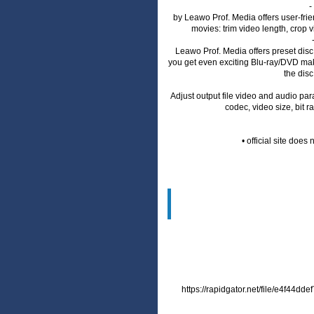
-
by Leawo Prof. Media offers user-frie
movies: trim video length, crop 
Leawo Prof. Media offers preset disc
you get even exciting Blu-ray/DVD mak
the dis
Adjust output file video and audio pa
codec, video size, bit r
• official site doe
https://rapidgator.net/file/e4f44