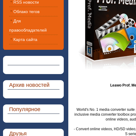
RSS новости
Облако тегов
Для
правообладателей
Карта сайта
Архив новостей
Leawo Prof. Med
Популярное
World's No. 1 media converter suite 
inclusive media converter toolbox pr
online videos, aud
- Convert online videos, HD/SD video
Друзья
S seri