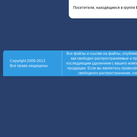
Посетители, находящиеся в группе
Все файлы и ссылки на файлы, опублик
как свободно распространяемые и пр
Copyright 2009-2013
последующим удалением с вашего компь
Все права защищены
продукции. Если вы являетесь правообл
свободного распространения, со