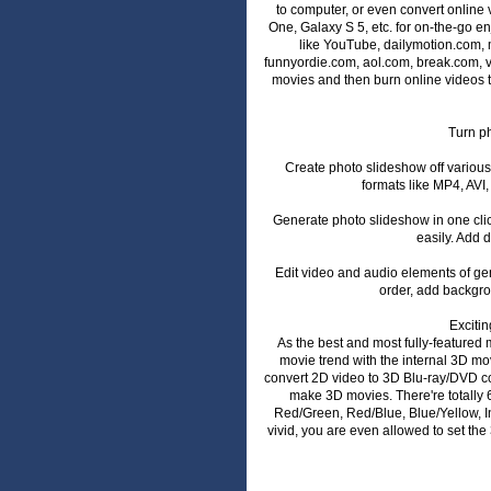
to computer, or even convert online
One, Galaxy S 5, etc. for on-the-go e
like YouTube, dailymotion.com, 
funnyordie.com, aol.com, break.com, 
movies and then burn online videos t
Turn ph
Create photo slideshow off variou
formats like MP4, AVI
Generate photo slideshow in one cli
easily. Add 
Edit video and audio elements of ge
order, add backgrou
Exciti
As the best and most fully-featured 
movie trend with the internal 3D mo
convert 2D video to 3D Blu-ray/DVD con
make 3D movies. There're totally 6
Red/Green, Red/Blue, Blue/Yellow, 
vivid, you are even allowed to set the 