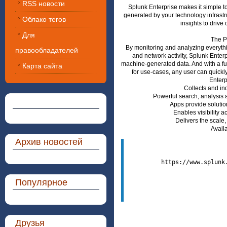
RSS новости
Splunk Enterprise makes it simple to
generated by your technology infrast
Облако тегов
insights to drive
Для
The P
By monitoring and analyzing everythi
правообладателей
and network activity, Splunk Enter
machine-generated data. And with a fu
Карта сайта
for use-cases, any user can quickl
Enterp
Collects and i
Powerful search, analysis a
Apps provide solution
Enables visibility 
Delivers the scale,
Avail
Архив новостей
https://www.splunk
Популярное
Друзья