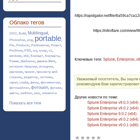
https://rapidgator.net/file/6a59ca7ca
Облако тегов
https://nitroflare.com/vie
Multilingual
,
,
,
2022
Build
portable
,
,
,
Photoshop
png
,
,
,
,
Pro
Producer
Professional
Project
,
,
,
,
,
ProShow
PSD
rus
scrap
v1
,
,
,
,
windows
x64
Клипарт
Клипарты
Ключевые теги:
Splunk
,
Enterprise
,
x
,
,
,
Рамки
Шаблоны
движок Blink
,
,
интернет-браузер
исходник
,
,
картинки
проект
просмотр веб-
,
,
,
страниц
редактор
системы
Уважаемый посетитель, Вы зашли 
,
,
,
,
скрап
слайд
фоны
фотомонтаж
рекомендуем Вам зарегистрировать
фотошоп
,
,
,
фотошаблон
футажи
,
,
,
цветы
шаблон
шоу
элементы
Другие новости по теме:
Splunk Enterprise v9.0.3 (x64)
Показать все теги
Splunk Enterprise v9.0.2 (x64)
Splunk Enterprise 9.0.2 (x64)
Splunk Enterprise v9.0.2 (x64)
Splunk Enterprise v9.0.1 (x86)