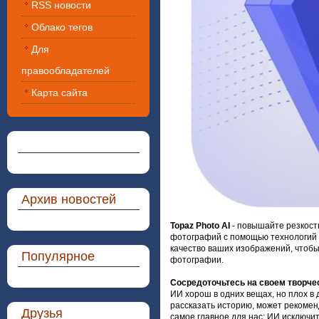
RSS новости
Облако тегов
Для
правообладателей
Карта сайта
Архив новостей
Topaz Photo AI
- повышайте резкост
фотографий с помощью технологий з
качество ваших изображений, чтобы
Популярное
фотографии.
Сосредоточьтесь на своем творчес
ИИ хорош в одних вещах, но плох в 
рассказать историю, может рекоменд
Друзья
самое главное для нас: ИИ исключи