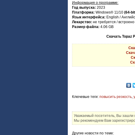
Информация о программе:
Год выпуска:
2023
Платформа:
Windows® 11/10
(64-bi
Язык интерфейса:
English / Англий
Лекарство:
не требуется / встроено |
Размер файла:
4.06 GB
Скачать Topaz P
Ска
Скача
Ск
Ск
Ключевые теги:
повысить резкость
,
Уважаемый посетитель, Вы зашли н
Мы рекомендуем Вам зарегистриров
Другие новости по теме: