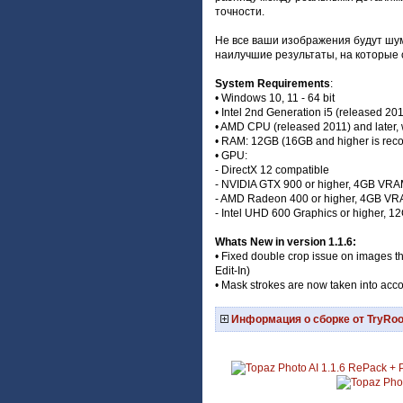
точности.
Не все ваши изображения будут шумн
наилучшие результаты, на которые
System Requirements
:
• Windows 10, 11 - 64 bit
• Intel 2nd Generation i5 (released 201
• AMD CPU (released 2011) and later, 
• RAM: 12GB (16GB and higher is re
• GPU:
- DirectX 12 compatible
- NVIDIA GTX 900 or higher, 4GB VRA
- AMD Radeon 400 or higher, 4GB VR
- Intel UHD 600 Graphics or higher,
Whats New in version 1.1.6:
• Fixed double crop issue on images t
Edit-In)
• Mask strokes are now taken into acco
Информация о сборке от TryRo