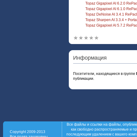
Topaz Gigapixel AI 6.2.0 RePa
Topaz Gigapixel AI 6.1.0 RePa
Topaz DeNoise AI 3.4.1 RePac
Topaz Sharpen AI 3.3.4 + Porta
Topaz Gigapixel AI 5.7.2 RePa
Информация
Посетители, находящиеся в группе
публикации.
Все файлы и ссылки на файлы, опублик
как свободно распространяемые и пр
Copyright 2009-2013
последующим удалением с вашего компь
Все права защищены