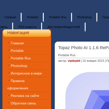
Главная
Portable
Portable Rus
Photoshop
Пра
связь
RSS новости
Для правообладателей
Навигация
Главная
Topaz Photo AI 1.1.6 ReP
Portable
Portable Rus
Portable Rus
автор:
vipdepbit
| 10 января 2023 | 
Photoshop
Интересное в мире
Правила
оформления
Реклама на сайте
Обратная связь