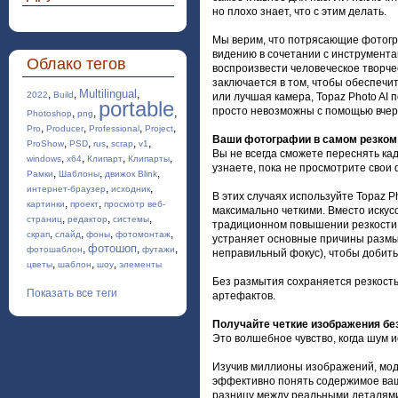
но плохо знает, что с этим делать.
Мы верим, что потрясающие фотог
видению в сочетании с инструмента
Облако тегов
воспроизвести человеческое творче
заключается в том, чтобы обеспечит
Multilingual
,
,
,
2022
Build
или лучшая камера, Topaz Photo AI
portable
просто невозможны с помощью вчер
,
,
,
Photoshop
png
,
,
,
,
Pro
Producer
Professional
Project
Ваши фотографии в самом резком
,
,
,
,
,
ProShow
PSD
rus
scrap
v1
Вы не всегда сможете переснять кад
,
,
,
,
windows
x64
Клипарт
Клипарты
узнаете, пока не просмотрите свои
,
,
,
Рамки
Шаблоны
движок Blink
,
,
интернет-браузер
исходник
В этих случаях используйте Topaz 
,
,
картинки
проект
просмотр веб-
максимально четкими. Вместо искус
,
,
,
страниц
редактор
системы
традиционном повышении резкости,
,
,
,
,
скрап
слайд
фоны
фотомонтаж
устраняет основные причины размы
фотошоп
,
,
,
фотошаблон
футажи
неправильный фокус), чтобы добить
,
,
,
цветы
шаблон
шоу
элементы
Без размытия сохраняется резкость:
Показать все теги
артефактов.
Получайте четкие изображения бе
Это волшебное чувство, когда шум и
Изучив миллионы изображений, мод
эффективно понять содержимое ваш
разницу между реальными деталям