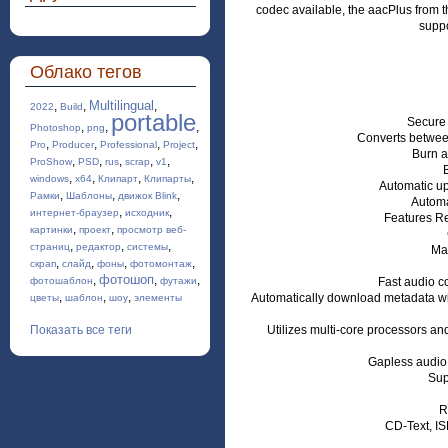
codec available, the aacPlus from 
suppo
Облако тегов
Multilingual
,
,
,
2022
Build
portable
Secure 
,
,
,
Photoshop
png
Converts between
,
,
,
,
Pro
Producer
Professional
Project
Burn a
,
,
,
,
,
ProShow
PSD
rus
scrap
v1
,
,
,
,
windows
x64
Клипарт
Клипарты
Automatic up
,
,
,
Рамки
Шаблоны
движок Blink
Automa
,
,
интернет-браузер
исходник
Features Re
,
,
картинки
проект
просмотр веб-
,
,
,
страниц
редактор
системы
Ma
,
,
,
,
скрап
слайд
фоны
фотомонтаж
фотошоп
,
,
,
фотошаблон
футажи
Fast audio co
,
,
,
Automatically download metadata wit
цветы
шаблон
шоу
элементы
Показать все теги
Utilizes multi-core processors an
Gapless audio 
Sup
R
CD-Text, IS