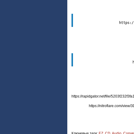
https://rapidgator.net/file/5203f232f
https://nitroflare.com/vie
Ключевые теги:
EZ
,
CD
,
Audio
,
Conver