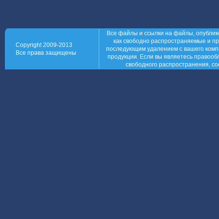
Все файлы и ссылки на файлы, опублик
как свободно распространяемые и пр
Copyright 2009-2013
последующим удалением с вашего компь
Все права защищены
продукции. Если вы являетесь правообл
свободного распространения, со