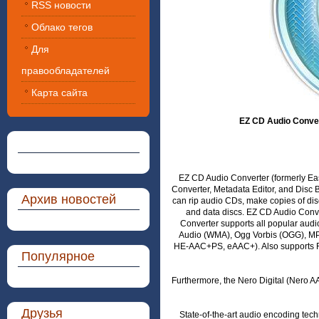
RSS новости
Облако тегов
Для
правообладателей
Карта сайта
EZ CD Audio Converte
EZ CD Audio Converter (formerly Eas
Converter, Metadata Editor, and Disc B
Архив новостей
can rip audio CDs, make copies of dis
and data discs. EZ CD Audio Conver
Converter supports all popular aud
Audio (WMA), Ogg Vorbis (OGG), MP
HE-AAC+PS, eAAC+). Also supports 
Популярное
Furthermore, the Nero Digital (Nero A
Друзья
State-of-the-art audio encoding te