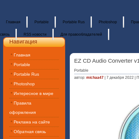
Главная
Portable
Portable Rus
Photoshop
Пра
связь
RSS новости
Для правообладателей
Навигация
Главная
EZ CD Audio Converter v10
Portable
Portable
Portable Rus
автор:
michaa47
| 7 декабря 2022 | 
Photoshop
Интересное в мире
Правила
оформления
Реклама на сайте
Обратная связь