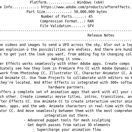
Platform.............: Windows (x64)

e Info............: https://www.adobe.com/products/aftereffects.h
Part Size............: 50,000,000 bytes

Number of Parts......: 45

Compression Format...: RAR

File Validation......: SFV

-----------------------------------------------------------------
                                 Release Notes

-----------------------------------------------------------------
ne videos and images to send a UFO across the sky, blur out a log
an explosion ù the possibilities are endless. And there are hundr
s to get just the look you want, from adding fog to changing colo
making it snow.

er Effects works seamlessly with other Adobe apps. Create comps a
diately see how they look in Premiere Pro CC with Adobe Dynamic L
work from Photoshop CC, Illustrator CC, Character Animator CC, Ad
nd Animate CC. Use Team Projects to collaborate with editors no m
they're located. And After Effects is integrated with 300+ softwa
hardware partners.

offers a complete set of animation apps that work with all your i
ch other. Create cinematic movie titles, intros, transitions, and
fter Effects CC. Use Animate CC to create interactive vector anim
mes, apps, and the web. Animate characters in real-time with Char
ator CC. And move seamlessly between them with the most comprehen
integration out there.

- Advanced puppet tools for mesh sculpting

- Get depth passes from native 3D elements

- Supercharge your animation flow
