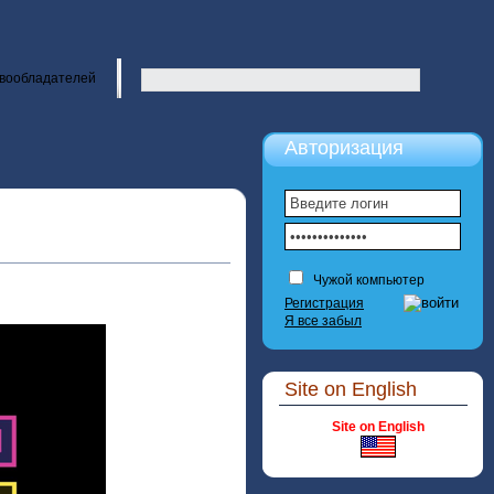
вообладателей
Авторизация
Чужой компьютер
Регистрация
Я все забыл
Site on English
Site on English