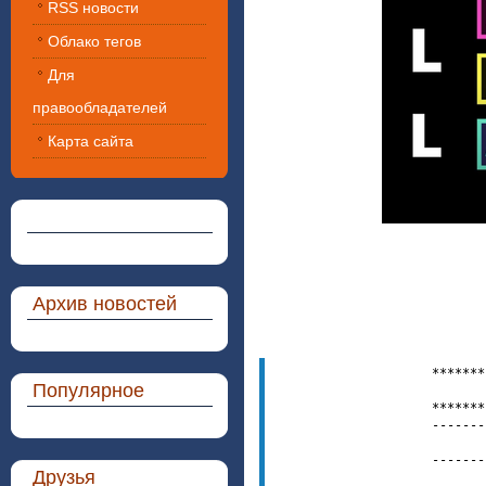
RSS новости
Облако тегов
Для
правообладателей
Карта сайта
Архив новостей
*******
Популярное
   
*******
-------
-------
Друзья