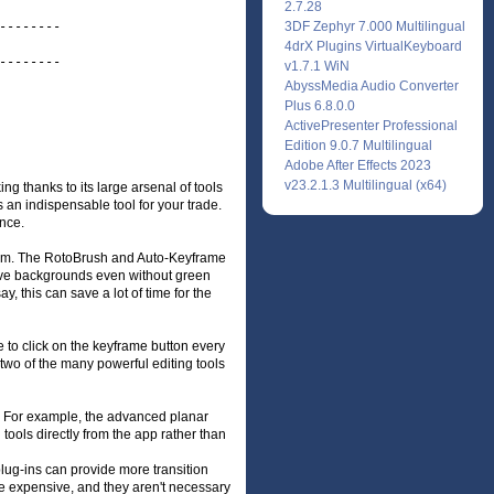
2.7.28
-------

3DF Zephyr 7.000 Multilingual
4drX Plugins VirtualKeyboard
-------

v1.7.1 WiN
AbyssMedia Audio Converter
Plus 6.8.0.0
ActivePresenter Professional
Edition 9.0.7 Multilingual
Adobe After Effects 2023
v23.2.1.3 Multilingual (x64)
ing thanks to its large arsenal of tools
is an indispensable tool for your trade.
ence.
edom. The RotoBrush and Auto-Keyframe
move backgrounds even without green
, this can save a lot of time for the
e to click on the keyframe button every
 two of the many powerful editing tools
er. For example, the advanced planar
ools directly from the app rather than
plug-ins can provide more transition
ite expensive, and they aren't necessary