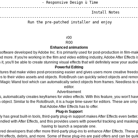
- Responsive Design ù Time

-----------------------------------------------------------------
                                 Install Notes

-----------------------------------------------------------------
r00
R00
Enhanced animations
 software developed by Adobe Inc. It is primarily used for post-production in film-mak
d more. If you're working in the film and video editing industry, Adobe After Effects 
 it, you'll be able to create stunning visual effects that will definitely wow your audi
Powerful Editing
features that make video post-processing easier and gives users more creative fre
s to their video assets and objects. RotoBrush can quickly select objects and re
s Magic Wand tool which can automatically select objects from frames. Needless to say
editor.
Advertisement
automatically creates keyframes for video effects. With this feature, you won't hav
bject. Similar to the RotoBrush, it is a huge time-saver for editors. These are only
that Adobe After Effects has to offer.
Plug-in Support
y has great built-in tools, third-party plug-in support makes After Effects even bett
led with After Effects, and this provides users with powerful tracking and masking t
having to launch a separate one.
red developers that offer more third-party plug-ins to enhance After Effects. These 
ight effects, debris, and more. Some of these plug-ins are paid offers and can be qu