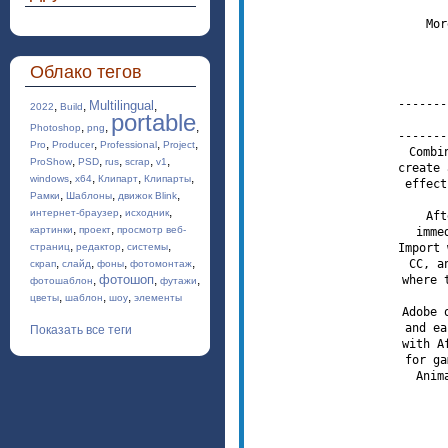
Mor
Облако тегов
-------
Multilingual
,
,
,
2022
Build
portable
,
,
,
Photoshop
png
-------
,
,
,
,
Pro
Producer
Professional
Project
Combi
,
,
,
,
,
ProShow
PSD
rus
scrap
v1
create 
,
,
,
,
windows
x64
Клипарт
Клипарты
effect
,
,
,
Рамки
Шаблоны
движок Blink
,
,
интернет-браузер
исходник
Aft
,
,
картинки
проект
просмотр веб-
imme
,
,
,
страниц
редактор
системы
Import 
,
,
,
,
CC, a
скрап
слайд
фоны
фотомонтаж
фотошоп
,
,
,
where 
фотошаблон
футажи
,
,
,
цветы
шаблон
шоу
элементы
Adobe 
and ea
Показать все теги
with A
for ga
Anim