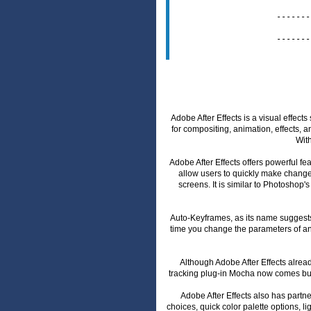
-------
-------
Adobe After Effects is a visual effects
for compositing, animation, effects, an
With
Adobe After Effects offers powerful 
allow users to quickly make change
screens. It is similar to Photoshop'
Auto-Keyframes, as its name suggests, 
time you change the parameters of an o
Although Adobe After Effects alread
tracking plug-in Mocha now comes bund
Adobe After Effects also has partne
choices, quick color palette options, l