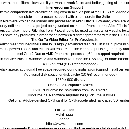
ust want more filters. However, if you want to work faster and better, getting at least o
Inter-program Support
ers a comprehensive creative editing experience. As part of the CC Suite, Adobe Af
complete inter-program support with other apps in the Suite.
ith Premiere Pro can be loaded and processed in After Effects. However, Premiere 
usly edit and update a project being worked on in both Premiere and After Effects. 
s can also import PSD files from Photoshop to be used as assets for visual effects i
n't have any problems interoperating between different programs within the CC Sui
The Go-To Video Editor for Professionals
o editor meant for beginners due to its highly advanced features. That said, professio
cts. Its powerful tools and effects will ensure that the video output is high-quality an
Intel Core2 Duo or AMD Phenom II processor; 64-bit support required
th Service Pack 1, Windows 8 and Windows 8.1. See the CS6 FAQ for more informa
4 GB of RAM (8 GB recommended)
-disk space; additional free space required during installation (cannot install on r
Additional disk space for disk cache (10 GB recommended)
1280 x 900 display
OpenGL 2.0-capable system
DVD-ROM drive for installation from DVD media
QuickTime 7.6.6 software required for QuickTime features
Optional: Adobe-certified GPU card for GPU-accelerated ray-traced 3D rende
Full_version
Multilingual
Adobe
https://www.adobe.com/
I recommends Buy premimum account for High speed+parallel downloads!