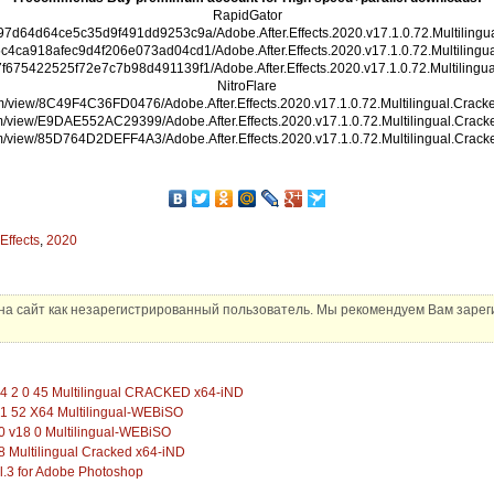
RapidGator
/9f597d64d64ce5c35d9f491dd9253c9a/Adobe.After.Effects.2020.v17.1.0.72.Multilingu
/555c4ca918afec9d4f206e073ad04cd1/Adobe.After.Effects.2020.v17.1.0.72.Multilingu
/9b7f675422525f72e7c7b98d491139f1/Adobe.After.Effects.2020.v17.1.0.72.Multilingu
NitroFlare
.com/view/8C49F4C36FD0476/Adobe.After.Effects.2020.v17.1.0.72.Multilingual.Cracke
com/view/E9DAE552AC29399/Adobe.After.Effects.2020.v17.1.0.72.Multilingual.Crack
com/view/85D764D2DEFF4A3/Adobe.After.Effects.2020.v17.1.0.72.Multilingual.Crack
Effects
,
2020
а сайт как незарегистрированный пользователь. Мы рекомендуем Вам зареги
4 2 0 45 Multilingual CRACKED x64-iND
0 1 52 X64 Multilingual-WEBiSO
 v18 0 Multilingual-WEBiSO
8 Multilingual Cracked x64-iND
ol.3 for Adobe Photoshop