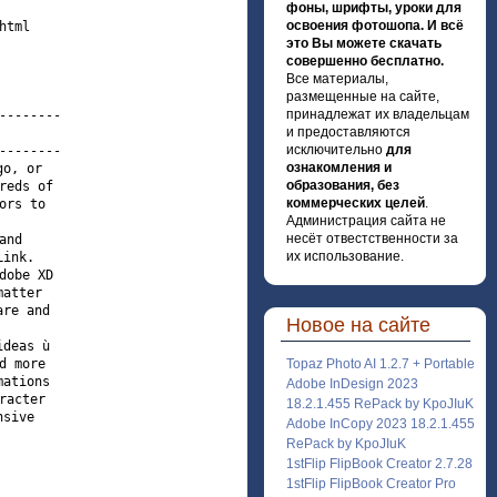
фоны, шрифты, уроки для
освоения фотошопа. И всё
tml

это Вы можете скачать
совершенно бесплатно.
Все материалы,
размещенные на сайте,
принадлежат их владельцам
-------

и предоставляются
исключительно
для
-------

ознакомления и
o, or 

образования, без
eds of 

коммерческих целей
.
rs to 

Администрация сайта не
несёт отвестственности за
nd 

их использование.
ink. 

obe XD 

atter 

re and 

Новое на сайте
deas ù 

 more 

Topaz Photo AI 1.2.7 + Portable
ations 

Adobe InDesign 2023
acter 

18.2.1.455 RePack by KpoJIuK
sive 

Adobe InCopy 2023 18.2.1.455
RePack by KpoJIuK
1stFlip FlipBook Creator 2.7.28
1stFlip FlipBook Creator Pro