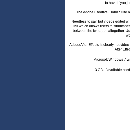
to have if you j
The Adobe Creative Cloud Suite off
Needless to say, but videos edited w
Link which allows users to simultaneo
between the two apps altogether. User
wo
Adobe After Effects is clearly not vide
After Effe
Microsoft Windows 7 wi
3 GB of available hard