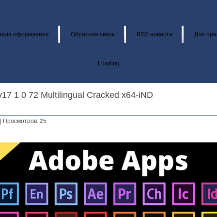
вила оформления
Обратная связь
RSS новости
Для пра
Loading
v17 1 0 72 Multilingual Cracked x64-iND
| Просмотров: 25