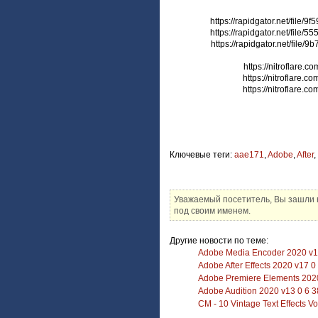
https://rapidgator.net/file
https://rapidgator.net/file
https://rapidgator.net/file
https://nitroflare
https://nitroflare.
https://nitroflare.
Ключевые теги:
aae171
,
Adobe
,
After
,
Уважаемый посетитель, Вы зашли н
под своим именем.
Другие новости по теме:
Adobe Media Encoder 2020 v1
Adobe After Effects 2020 v17 
Adobe Premiere Elements 2020
Adobe Audition 2020 v13 0 6 3
CM - 10 Vintage Text Effects V