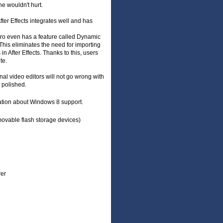
ne wouldn't hurt.
ter Effects integrates well and has
Pro even has a feature called Dynamic
This eliminates the need for importing
n After Effects. Thanks to this, users
te.
nal video editors will not go wrong with
d polished.
tion about Windows 8 support.
emovable flash storage devices)
rer