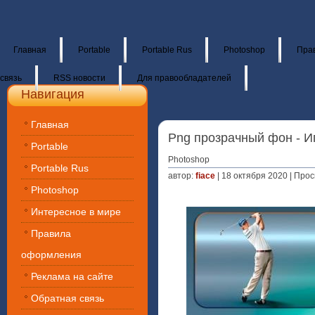
Главная
Portable
Portable Rus
Photoshop
Пра
связь
RSS новости
Для правообладателей
Навигация
Главная
Png прозрачный фон - И
Portable
Photoshop
Portable Rus
автор:
fiace
| 18 октября 2020 | Про
Photoshop
Интересное в мире
Правила
оформления
Реклама на сайте
Обратная связь