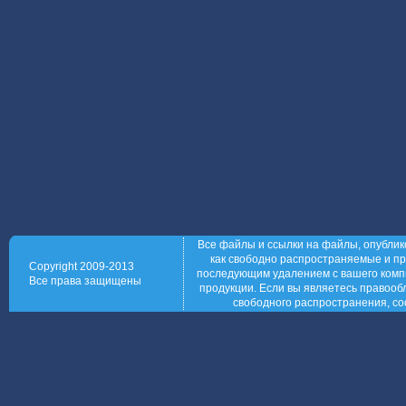
Все файлы и ссылки на файлы, опублик
как свободно распространяемые и пр
Copyright 2009-2013
последующим удалением с вашего компь
Все права защищены
продукции. Если вы являетесь правообл
свободного распространения, со