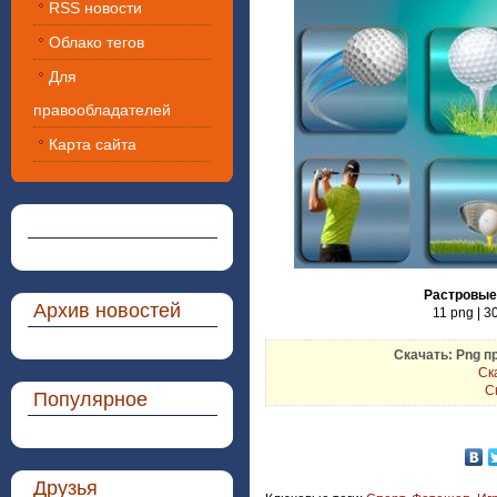
RSS новости
Облако тегов
Для
правообладателей
Карта сайта
Растровые 
Архив новостей
11 png | 3
Скачать: Png п
Ска
Ск
Популярное
Друзья