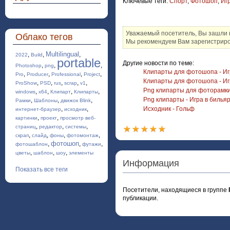
Ключевые теги:
Спорт
,
Фотошоп
,
Иг
Уважаемый посетитель, Вы зашли н
Облако тегов
Мы рекомендуем Вам зарегистриров
Multilingual
,
,
,
2022
Build
portable
Другие новости по теме:
,
,
,
Photoshop
png
Клипарты для фотошопа - Иг
,
,
,
,
Pro
Producer
Professional
Project
Клипарты для фотошопа - Игр
,
,
,
,
,
ProShow
PSD
rus
scrap
v1
Png клипарты для фоторамки 
,
,
,
,
windows
x64
Клипарт
Клипарты
Png клипарты - Игра в билья
,
,
,
Рамки
Шаблоны
движок Blink
,
,
Исходник - Гольф
интернет-браузер
исходник
,
,
картинки
проект
просмотр веб-
,
,
,
страниц
редактор
системы
,
,
,
,
скрап
слайд
фоны
фотомонтаж
фотошоп
,
,
,
фотошаблон
футажи
,
,
,
цветы
шаблон
шоу
элементы
Информация
Показать все теги
Посетители, находящиеся в группе
публикации.