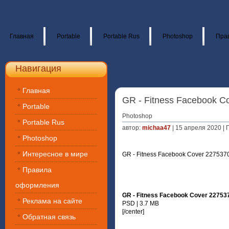
Главная
Portable
Portable Rus
Photoshop
Пра
Навигация
Главная
GR - Fitness Facebook C
Portable
Photoshop
Portable Rus
автор:
michaa47
| 15 апреля 2020 |
Photoshop
Интересное в мире
GR - Fitness Facebook Cover 227537
Правила
оформления
GR - Fitness Facebook Cover 22753
Реклама на сайте
PSD | 3.7 MB
[/center]
Обратная связь