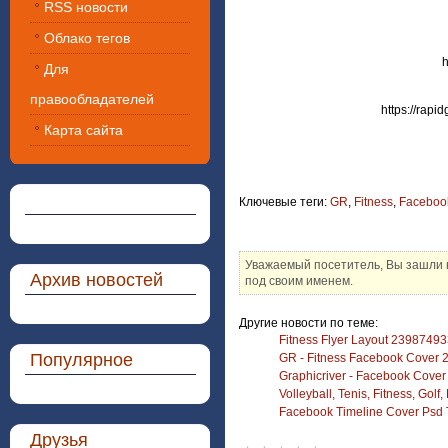
RSS новости
Облако тегов
h
Для
правообладателей
https://rap
Карта сайта
Ключевые теги:
GR
,
Fitness
,
Faceboo
Уважаемый посетитель, Вы зашли н
Архив новостей
под своим именем.
Другие новости по теме:
Fitness Flyer Layout 2398749
Популярное
GR - Fitness Facebook Cover
Graphicriver - Facebook Cove
Volleyball, Tenis, Fitness, Gol
Facebook Timeline Cover Psd 
Друзья