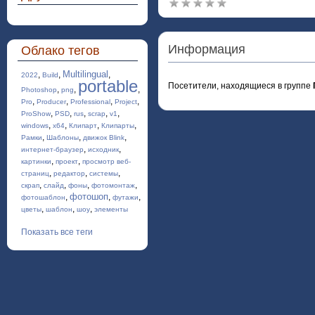
Информация
Облако тегов
Multilingual
,
,
,
2022
Build
portable
Посетители, находящиеся в группе
,
,
,
Photoshop
png
,
,
,
,
Pro
Producer
Professional
Project
,
,
,
,
,
ProShow
PSD
rus
scrap
v1
,
,
,
,
windows
x64
Клипарт
Клипарты
,
,
,
Рамки
Шаблоны
движок Blink
,
,
интернет-браузер
исходник
,
,
картинки
проект
просмотр веб-
,
,
,
страниц
редактор
системы
,
,
,
,
скрап
слайд
фоны
фотомонтаж
фотошоп
,
,
,
фотошаблон
футажи
,
,
,
цветы
шаблон
шоу
элементы
Показать все теги