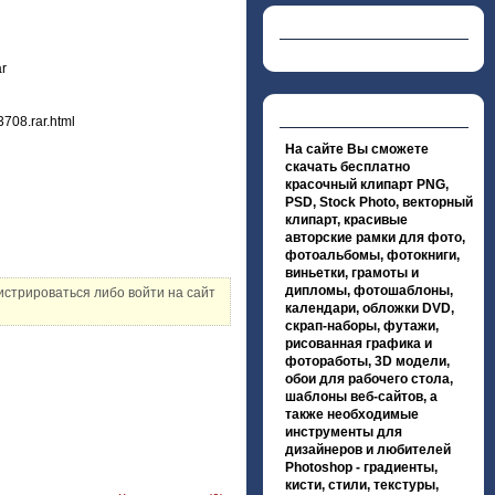
ar
708.rar.html
На сайте Вы сможете
скачать бесплатно
красочный клипарт PNG,
PSD, Stock Photo, векторный
клипарт, красивые
авторские рамки для фото,
фотоальбомы, фотокниги,
виньетки, грамоты и
дипломы, фотошаблоны,
стрироваться либо войти на сайт
календари, обложки DVD,
скрап-наборы, футажи,
рисованная графика и
фотоработы, 3D модели,
обои для рабочего стола,
шаблоны веб-сайтов, а
также необходимые
инструменты для
дизайнеров и любителей
Photoshop - градиенты,
кисти, стили, текстуры,