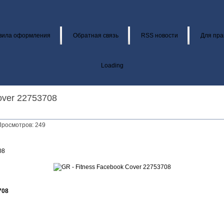
вила оформления
Обратная связь
RSS новости
Для пра
Loading
over 22753708
 Просмотров: 249
08
708