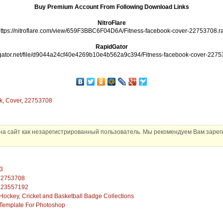
Buy Premium Account From Following Download Links
NitroFlare
ttps://nitroflare.com/view/659F3BBC6F04D6A/Fitness-facebook-cover-22753708.r
RapidGator
idgator.net/file/d9044a24cf40e4269b10e4b562a9c394/Fitness-facebook-cover-22753
k
,
Cover
,
22753708
а сайт как незарегистрированный пользователь. Мы рекомендуем Вам зареги
33
 22753708
r 23557192
f, Hockey, Cricket and Basketball Badge Collections
Template For Photoshop