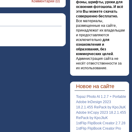
Комментарии (0)
фоны, шрифты, уроки для
освоения фотошопа. И всё
это Вы можете скачать
совершенно бесплатно.
Все материалы,
размещенные на сайте,
принадлежат их владельцам
и предоставляются
исключительно
для
ознакомления и
образования, без
коммерческих целей
.
Администрация сайта не
несёт отвестственности за
их использование.
Новое на сайте
Topaz Photo AI 1.2.7 + Portable
Adobe InDesign 2023
18.2.1.455 RePack by KpoJIuK
Adobe InCopy 2023 18.2.1.455
RePack by KpoJIuK
1stFlip FlipBook Creator 2.7.28
1stFlip FlipBook Creator Pro