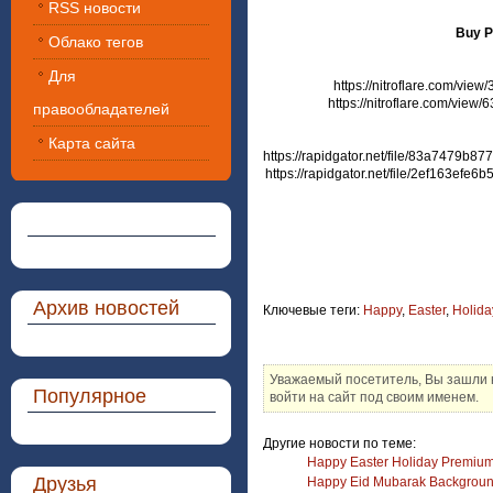
RSS новости
Buy P
Облако тегов
Для
https://nitroflare.com/v
https://nitroflare.com/vi
правообладателей
Карта сайта
https://rapidgator.net/file/83a7479
https://rapidgator.net/file/2ef163ef
Архив новостей
Ключевые теги:
Happy
,
Easter
,
Holida
Уважаемый посетитель, Вы зашли 
Популярное
войти на сайт под своим именем.
Другие новости по теме:
Happy Easter Holiday Premium I
Друзья
Happy Eid Mubarak Backgrou