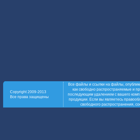
Все файлы и ссылки на файлы, опублик
как свободно распространяемые и пр
Copyright 2009-2013
последующим удалением с вашего компь
Все права защищены
продукции. Если вы являетесь правообл
свободного распространения, со