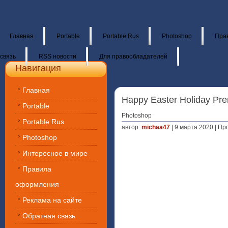
Главная
Portable
Portable Rus
Photoshop
Пра
связь
RSS новости
Для правообладателей
Навигация
Главная
Happy Easter Holiday Prem
Portable
Photoshop
Portable Rus
автор:
michaa47
| 9 марта 2020 | Пр
Photoshop
Интересное в мире
Правила
оформления
Реклама на сайте
Обратная связь