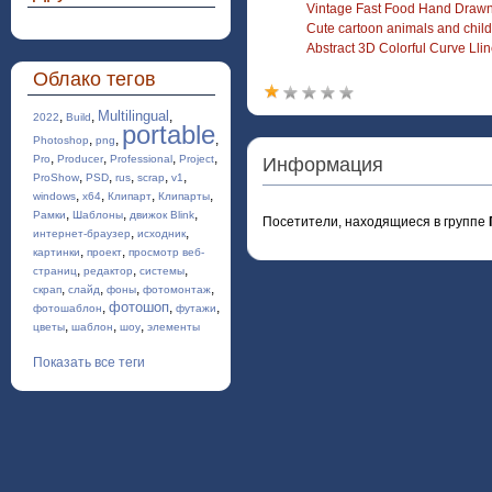
Vintage Fast Food Hand Drawn I
Cute cartoon animals and childr
Abstract 3D Colorful Curve Llin
Облако тегов
Multilingual
,
,
,
2022
Build
portable
,
,
,
Photoshop
png
,
,
,
,
Pro
Producer
Professional
Project
Информация
,
,
,
,
,
ProShow
PSD
rus
scrap
v1
,
,
,
,
windows
x64
Клипарт
Клипарты
,
,
,
Рамки
Шаблоны
движок Blink
Посетители, находящиеся в группе
,
,
интернет-браузер
исходник
,
,
картинки
проект
просмотр веб-
,
,
,
страниц
редактор
системы
,
,
,
,
скрап
слайд
фоны
фотомонтаж
фотошоп
,
,
,
фотошаблон
футажи
,
,
,
цветы
шаблон
шоу
элементы
Показать все теги