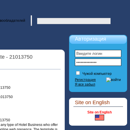
вообладателей
Авторизация
ate - 21013750
Чужой компьютер
Регистрация
Я все забыл
1013750
Site on English
Site on English
1013750
 any type of Hotel Business who offer
 online web presence. The template is