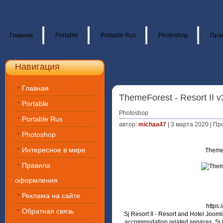
Главная
Portable
Portable Rus
Photoshop
Пра
Навигация
Главная
ThemeForest - Resort II v
Portable
Photoshop
Portable Rus
автор:
michaa47
| 3 марта 2020 | Пр
Photoshop
Интересное в мире
ThemeF
Правила
оформления
Реклама на сайте
https:
Обратная связь
Sj Resort II - Resort and Hotel Joom
accommodation related services. Sj R