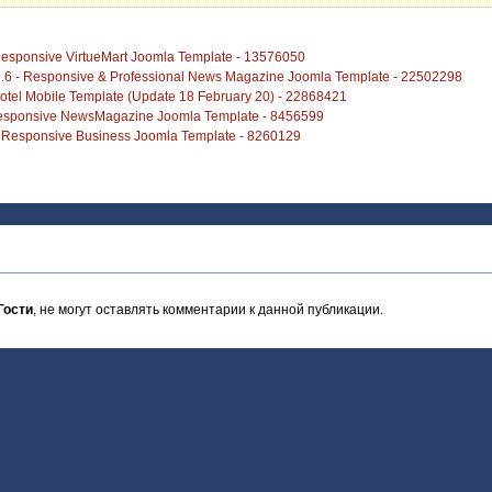
 Responsive VirtueMart Joomla Template - 13576050
6 - Responsive & Professional News Magazine Joomla Template - 22502298
otel Mobile Template (Update 18 February 20) - 22868421
 Responsive NewsMagazine Joomla Template - 8456599
 - Responsive Business Joomla Template - 8260129
Гости
, не могут оставлять комментарии к данной публикации.