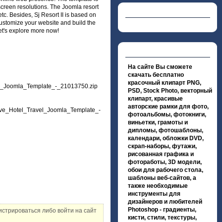
creen resolutions. The Joomla resort
c. Besides, Sj Resort II is based on
customize your website and build the
Let's explore more now!
На сайте Вы сможете
скачать бесплатно
красочный клипарт PNG,
el_Joomla_Template_-_21013750.zip
PSD, Stock Photo, векторный
клипарт, красивые
авторские рамки для фото,
sive_Hotel_Travel_Joomla_Template_-
фотоальбомы, фотокниги,
виньетки, грамоты и
дипломы, фотошаблоны,
календари, обложки DVD,
скрап-наборы, футажи,
рисованная графика и
фотоработы, 3D модели,
обои для рабочего стола,
шаблоны веб-сайтов, а
также необходимые
инструменты для
дизайнеров и любителей
Photoshop - градиенты,
стрироваться либо войти на сайт
кисти, стили, текстуры,