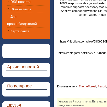
RSS новости
100% responsive design and tested o
template supports necessary feature
Облако тегов
SobiPro component with the SP Page 
content without much c
Для
правообладателей
Карта сайта
https://nitroflare.com/view/58C9
https://rapidgator.net/file/277164
Архив новостей
Популярное
Ключевые теги:
ThemeForest
,
Resort
Уважаемый посетитель, Вы зашли н
Друзья
под своим именем.