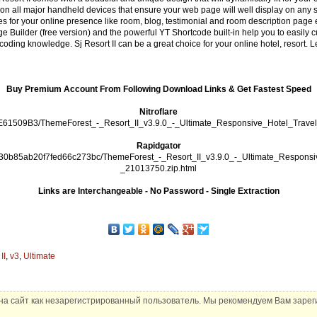
n all major handheld devices that ensure your web page will well display on any s
s for your online presence like room, blog, testimonial and room description page et
Builder (free version) and the powerful YT Shortcode built-in help you to easily 
oding knowledge. Sj Resort II can be a great choice for your online hotel, resort. 
Buy Premium Account From Following Download Links & Get Fastest Speed
Nitroflare
6B0E61509B3/ThemeForest_-_Resort_II_v3.9.0_-_Ultimate_Responsive_Hotel_Trav
Rapidgator
bcdb30b85ab20f7fed66c273bc/ThemeForest_-_Resort_II_v3.9.0_-_Ultimate_Respon
_21013750.zip.html
Links are Interchangeable - No Password - Single Extraction
,
II
,
v3
,
Ultimate
а сайт как незарегистрированный пользователь. Мы рекомендуем Вам зареги