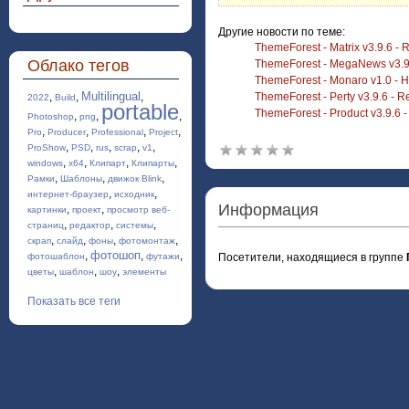
Другие новости по теме:
ThemeForest - Matrix v3.9.6 -
Облако тегов
ThemeForest - MegaNews v3.9.
ThemeForest - Monaro v1.0 - H
Multilingual
,
,
,
ThemeForest - Perty v3.9.6 -
2022
Build
portable
ThemeForest - Product v3.9.6
,
,
,
Photoshop
png
,
,
,
,
Pro
Producer
Professional
Project
,
,
,
,
,
ProShow
PSD
rus
scrap
v1
,
,
,
,
windows
x64
Клипарт
Клипарты
,
,
,
Рамки
Шаблоны
движок Blink
,
,
интернет-браузер
исходник
Информация
,
,
картинки
проект
просмотр веб-
,
,
,
страниц
редактор
системы
,
,
,
,
скрап
слайд
фоны
фотомонтаж
фотошоп
,
,
,
фотошаблон
футажи
Посетители, находящиеся в группе
,
,
,
цветы
шаблон
шоу
элементы
Показать все теги