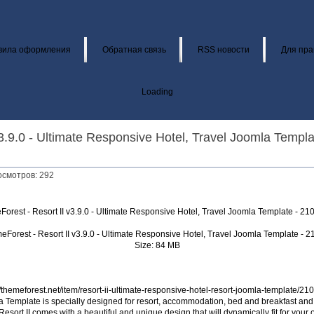
вила оформления
Обратная связь
RSS новости
Для пра
Loading
3.9.0 - Ultimate Responsive Hotel, Travel Joomla Templ
осмотров: 292
orest - Resort II v3.9.0 - Ultimate Responsive Hotel, Travel Joomla Template - 2
Size: 84 MB
//themeforest.net/item/resort-ii-ultimate-responsive-hotel-resort-joomla-template/2
la Template is specially designed for resort, accommodation, bed and breakfast and
esort II comes with a beautiful and unique design that will dynamically fit for your