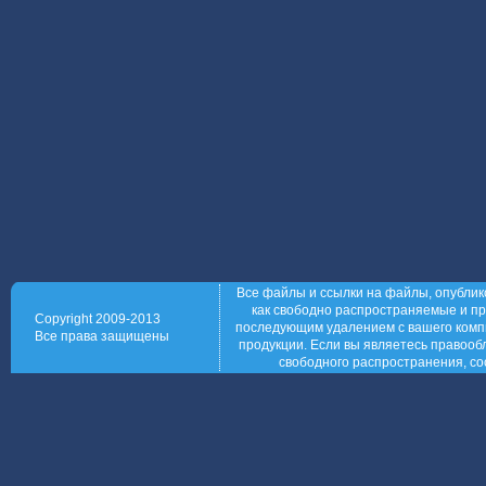
Все файлы и ссылки на файлы, опублик
как свободно распространяемые и пр
Copyright 2009-2013
последующим удалением с вашего компь
Все права защищены
продукции. Если вы являетесь правообл
свободного распространения, со