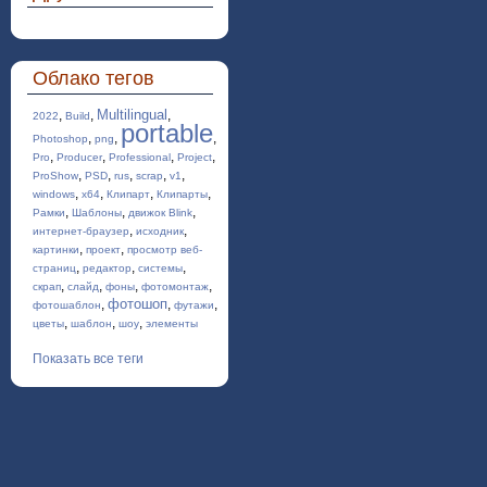
Облако тегов
Multilingual
,
,
,
2022
Build
portable
,
,
,
Photoshop
png
,
,
,
,
Pro
Producer
Professional
Project
,
,
,
,
,
ProShow
PSD
rus
scrap
v1
,
,
,
,
windows
x64
Клипарт
Клипарты
,
,
,
Рамки
Шаблоны
движок Blink
,
,
интернет-браузер
исходник
,
,
картинки
проект
просмотр веб-
,
,
,
страниц
редактор
системы
,
,
,
,
скрап
слайд
фоны
фотомонтаж
фотошоп
,
,
,
фотошаблон
футажи
,
,
,
цветы
шаблон
шоу
элементы
Показать все теги